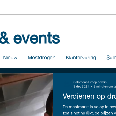
& events
Nieuw
Mestdrogen
Klantervaring
Sal
omons Pluimveebedrijven
Innovatie & Ontwikke
Salomons Groep Admin
3 dec 2021
2 minuten om te
Verdienen op dr
De mestmarkt is volop in bew
zoals het nu lijkt, de prijze