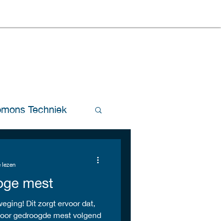
omons Techniek
ling
 lezen
oge mest
eging! Dit zorgt ervoor dat,
n voor gedroogde mest volgend