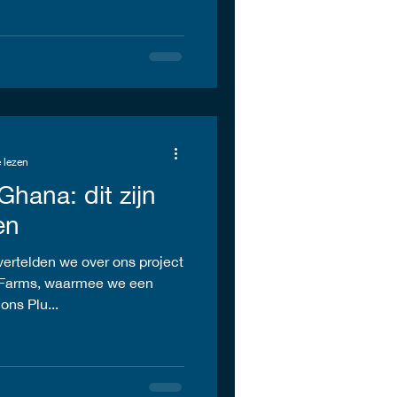
 lezen
hana: dit zijn
en
ertelden we over ons project
 Farms, waarmee we een
ns Plu...