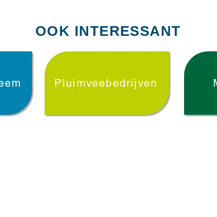
OOK INTERESSANT
teem
Pluimveebedrijven
T: 0321-331948
V
E:
administratie@salomons-dronten.nl