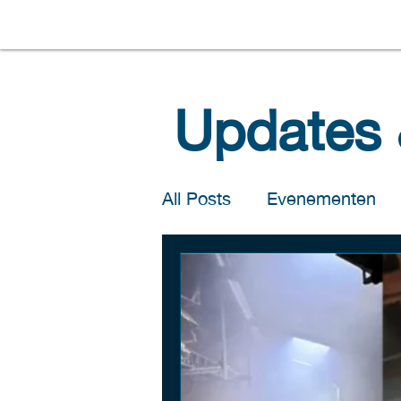
Updates 
All Posts
Evenementen
Salomons Handel
Sal
Salomons Poultry Farms