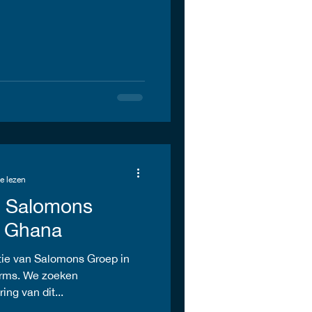
e lezen
n Salomons
n Ghana
ie van Salomons Groep in
arms. We zoeken
ing van dit...