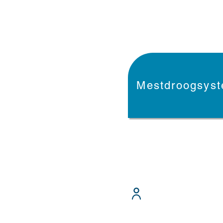
Mestdroogsys
Over ons
Home