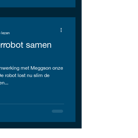
 lezen
ierrobot samen
nwerking met Meggson onze
e robot lost nu slim de
en...