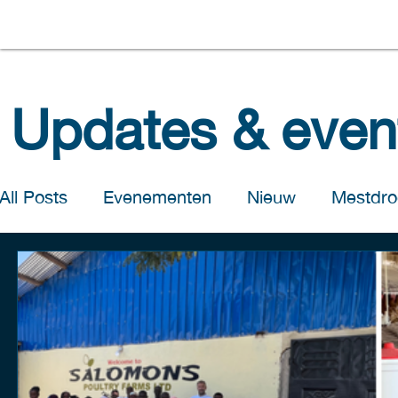
Updates & even
All Posts
Evenementen
Nieuw
Mestdro
Salomons Handel
Salomons Pluimveebedr
Salomons Poultry Farms