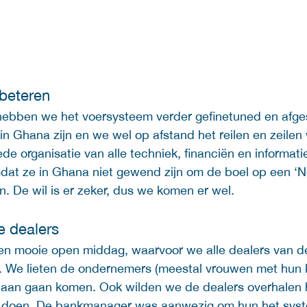
beteren 
hebben we het voersysteem verder gefinetuned en afge
in Ghana zijn en we wel op afstand het reilen en zeilen 
de organisatie van alle techniek, financiën en informatie
dat ze in Ghana niet gewend zijn om de boel op een ‘N
n. De wil is er zeker, dus we komen er wel.  
 dealers 
n mooie open middag, waarvoor we alle dealers van de
 We lieten de ondernemers (meestal vrouwen met hun k
aan gaan komen. Ook wilden we de dealers overhalen 
e doen. De bankmanager was aanwezig om hun het syste