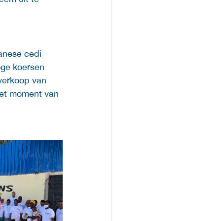
anese cedi 
oge koersen 
 verkoop van 
het moment van 