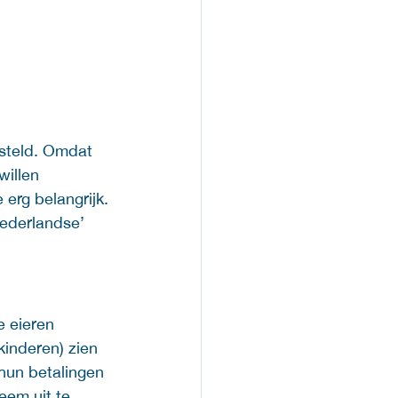
steld. Omdat 
willen 
 erg belangrijk. 
ederlandse’ 
 eieren 
inderen) zien 
hun betalingen 
em uit te 