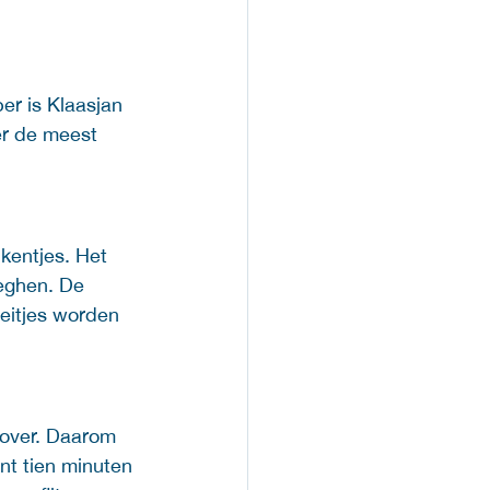
r is Klaasjan 
er de meest 
kentjes. Het 
leghen. De 
eitjes worden 
 over. Daarom 
t tien minuten 