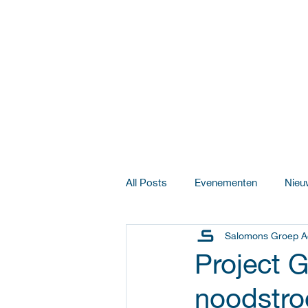
All Posts
Evenementen
Nieu
Salomons Groep A
Salomons Pluimveebedrijven
Project G
noodstro