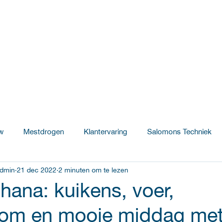
w
Mestdrogen
Klantervaring
Salomons Techniek
dmin
21 dec 2022
2 minuten om te lezen
Innovatie & Ontwikkeling
Salomons Poultry Farms
hana: kuikens, voer,
om en mooie middag met