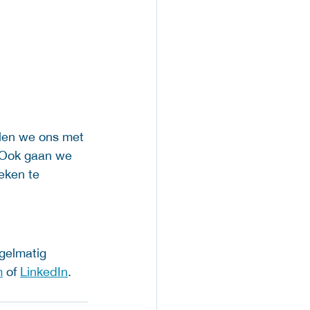
llen we ons met 
 Ook gaan we 
eken te 
gelmatig 
m
 of 
LinkedIn
.  