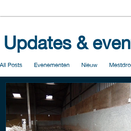
Updates & even
All Posts
Evenementen
Nieuw
Mestdro
Salomons Handel
Salomons Pluimveebedr
Salomons Poultry Farms