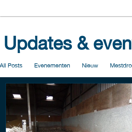
Updates & even
All Posts
Evenementen
Nieuw
Mestdro
Salomons Handel
Salomons Pluimveebedr
Salomons Poultry Farms