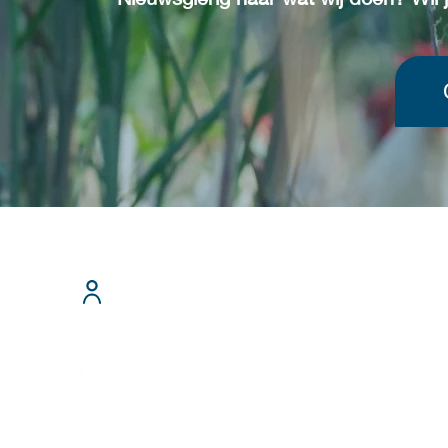
T: 0321-33194
Over ons
E:
administrat
Home
>Schrijf je in 
Login voorraad