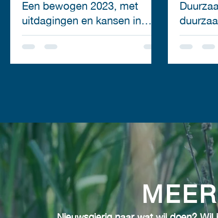
Een bewogen 2023, met
Duurzaa
uitdagingen en kansen in
duurzaa
2024
zonnepa
Olsterp
MEER
Nieuwsgierig naar wat wij doen? Wil