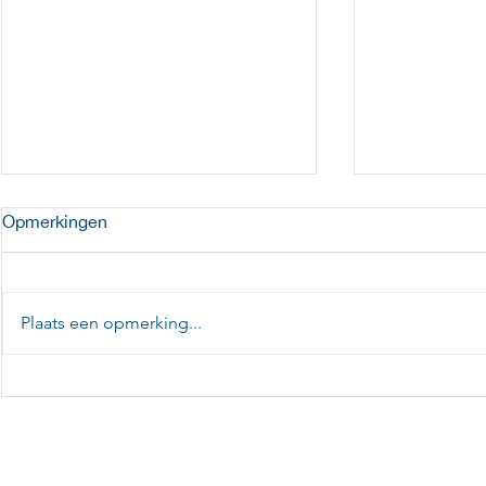
Opmerkingen
Plaats een opmerking...
Slim gebruiken van
“Achteraf d
restwarmte: project vergister
‘waarom heb
eerder geda