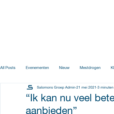
All Posts
Evenementen
Nieuw
Mestdrogen
K
Salomons Groep Admin
21 mei 2021
3 minuten
Salomons Pluimveebedrijven
Innovatie & Ontwikkeling
“Ik kan nu veel bet
aanbieden”