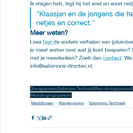
ik vragen heb, legt hij het snel en weer netj
"Klaasjan en de jongens die 
netjes en correct."  
Meer weten? 
Lees 
hier 
de andere verhalen van (pluim)v
je meer weten over wat jij kunt besparen?
met je meedenken? Zoek dan 
contact
. We
info@salomons-dronten.nl. 
Droogsysteem
Salomons Techniek
Mest-droogsysteem
Mestdrogingssysteem
Mestdrogen
Klantervaring
Salomons Techniek