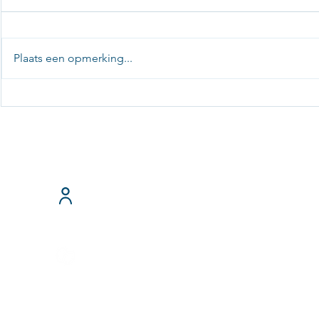
Plaats een opmerking...
“In de winter kwam de mest
“We wilden
zowat de loods uitdrijven”
mestafvoerk
minder tra
en laadtijd 
T: 0321-33194
Over ons
E:
administrat
Home
>Schrijf je in 
Login voorraad