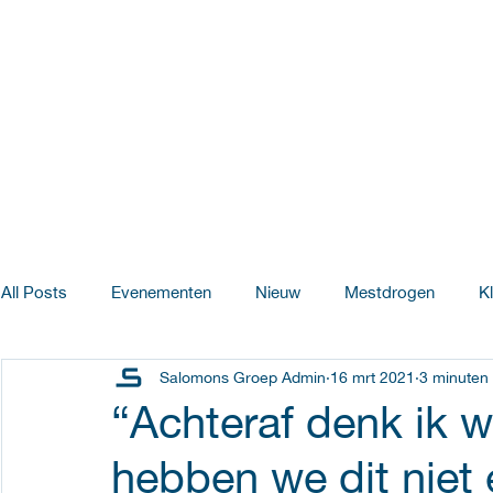
All Posts
Evenementen
Nieuw
Mestdrogen
K
Salomons Groep Admin
16 mrt 2021
3 minuten
Salomons Pluimveebedrijven
Innovatie & Ontwikkeling
“Achteraf denk ik 
hebben we dit niet 