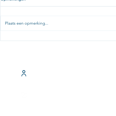
Plaats een opmerking...
Duurzaam, duurzamer,
2022: Turbu
duurzaamst: project
ontwikkelin
zonnepanelen locatie
Olsterpad
T: 0321-33194
Over ons
E:
administrat
Home
>Schrijf je in 
Login voorraad