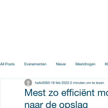
All Posts
Evenementen
Nieuw
Mestdrogen
K
hallo5065
18 feb 2022
2 minuten om te lezen
Salomons Pluimveebedrijven
Innovatie & Ontwikkeling
Mest zo efficiënt mo
naar de opslag