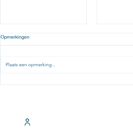
Opmerkingen
Plaats een opmerking...
Nieuw: app om mestbanden
Degelijke s
aan te sturen
een degelij
T: 0321-33194
Over ons
E:
administrat