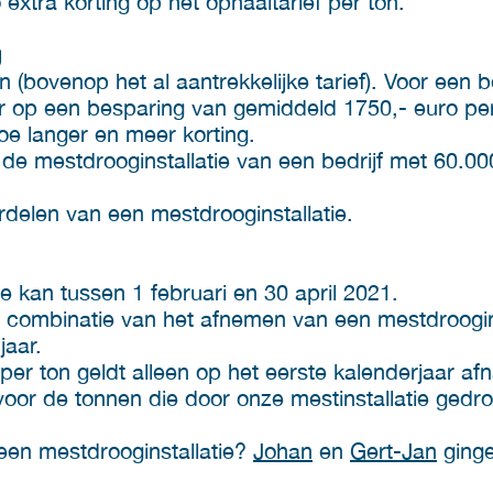
extra korting op het ophaaltarief per ton.
g
n (bovenop het al aantrekkelijke tarief). Voor een 
r op een besparing van gemiddeld 1750,- euro per
hoe langer en meer korting.
 de mestdrooginstallatie van een bedrijf met 60.0
rdelen van een mestdrooginstallatie.
 kan tussen 1 februari en 30 april 2021.
de combinatie van het afnemen van een mestdroogin
jaar.
f per ton geldt alleen op het eerste kalenderjaar 
 voor de tonnen die door onze mestinstallatie gedro
 een mestdrooginstallatie?
Johan
en
Gert-Jan
ginge